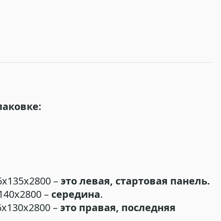
паковке:
6х135х2800 –
это левая, стартовая панель.
140х2800 –
середина
.
х130х2800 –
это правая, последняя